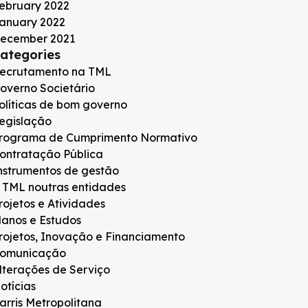
ebruary 2022
anuary 2022
ecember 2021
ategories
ecrutamento na TML
overno Societário
olíticas de bom governo
egislação
rograma de Cumprimento Normativo
ontratação Pública
nstrumentos de gestão
 TML noutras entidades
rojetos e Atividades
lanos e Estudos
rojetos, Inovação e Financiamento
omunicação
lterações de Serviço
otícias
arris Metropolitana