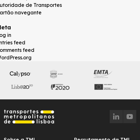
utoridade de Transportes
artão navegante
eta
og in
ntries feed
omments feed
ordPress.org
Sobre a TML
Recrutamento da TML