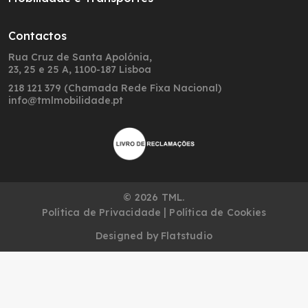
Contactos
Rua Cruz de Santa Apolónia,
23, 25 e 25 A, 1100-187 Lisboa
218 121 379 (Chamada Rede Fixa Nacional)
info@tmlmobilidade.pt
© 2026 TML.
|
Política de Privacidade
Política de Cookies
Designed by
Flatstudio