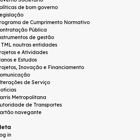
olíticas de bom governo
egislação
rograma de Cumprimento Normativo
ontratação Pública
nstrumentos de gestão
 TML noutras entidades
rojetos e Atividades
lanos e Estudos
rojetos, Inovação e Financiamento
omunicação
lterações de Serviço
otícias
arris Metropolitana
utoridade de Transportes
artão navegante
eta
og in