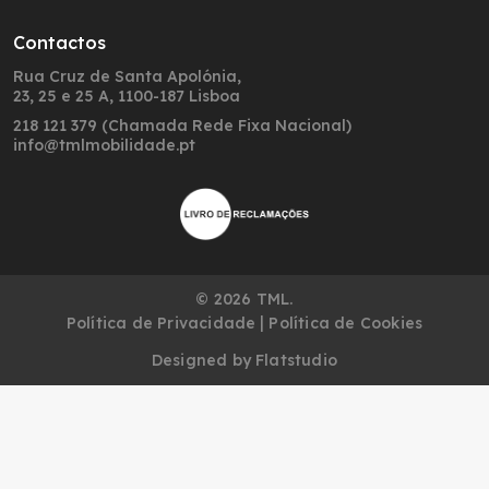
Contactos
Rua Cruz de Santa Apolónia,
23, 25 e 25 A, 1100-187 Lisboa
218 121 379 (Chamada Rede Fixa Nacional)
info@tmlmobilidade.pt
© 2026 TML.
|
Política de Privacidade
Política de Cookies
Designed by
Flatstudio