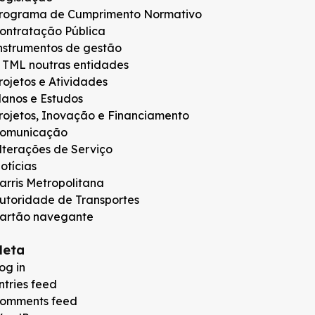
rograma de Cumprimento Normativo
ontratação Pública
nstrumentos de gestão
 TML noutras entidades
rojetos e Atividades
lanos e Estudos
rojetos, Inovação e Financiamento
omunicação
lterações de Serviço
otícias
arris Metropolitana
utoridade de Transportes
artão navegante
eta
og in
ntries feed
omments feed