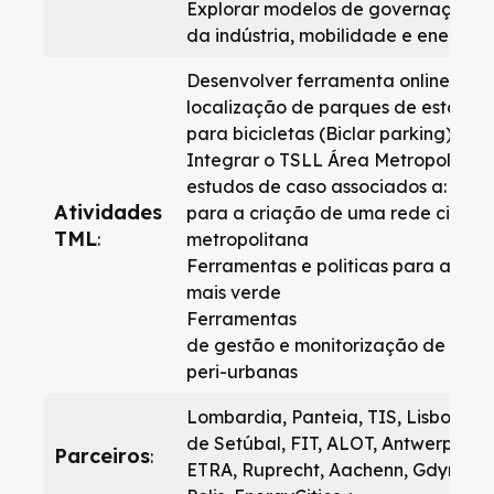
Explorar modelos de governação/
da indústria, mobilidade e energia​
Desenvolver ferramenta online para 
localização de parques de estaci
para bicicletas (Biclar parking)​
Integrar o TSLL Área Metropolitana
estudos de caso associados a: ​ Pl
Atividades
para a criação de uma rede cicláve
TML​
:
metropolitana​
Ferramentas e politicas para a um l
mais verde​
Ferramentas
de gestão e monitorização de tráf
peri-urbanas​
Lombardia, Panteia, TIS, Lisboa E-
de Setúbal, FIT, ALOT, Antwerp, Ro
Parceiros​
:
ETRA, Ruprecht, Aachenn, Gdynia, 