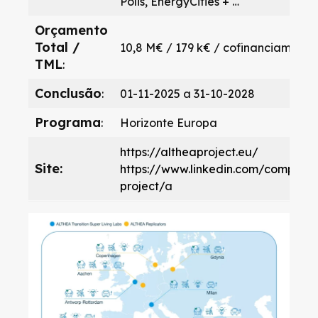
Polis, EnergyCities + …​
Orçamento
Total /
10,8 M€ / 179 k€ / cofinanciamento 
TML​
:
Conclusão​
:
01-11-2025 a 31-10-2028​
Programa​
:
Horizonte Europa​
https://altheaproject.eu/
Site​:
https://www.linkedin.com/company
project/
a