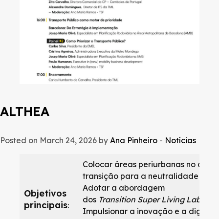
ALTHEA
Posted on March 24, 2026 by
Ana Pinheiro
-
Notícias
Colocar áreas periurbanas no centr
transição para a neutralidade climá
Adotar a abordagem
Objetivos
dos
Transition Super Living Labs
(TS
principais​
:
Impulsionar a inovação e a digitali