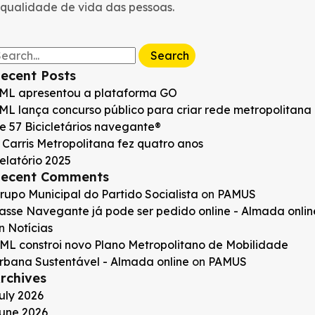
qualidade de vida das pessoas.
earch
r:
ecent Posts
ML apresentou a plataforma GO
ML lança concurso público para criar rede metropolitana
e 57 Bicicletários navegante®
 Carris Metropolitana fez quatro anos
elatório 2025
ecent Comments
rupo Municipal do Partido Socialista
on
PAMUS
asse Navegante já pode ser pedido online - Almada onlin
n
Notícias
ML constroi novo Plano Metropolitano de Mobilidade
rbana Sustentável - Almada online
on
PAMUS
rchives
uly 2026
une 2026