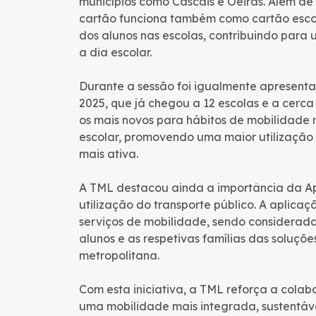
municípios como Cascais e Oeiras. Além de p
cartão funciona também como cartão escola
dos alunos nas escolas, contribuindo para
a dia escolar.
Durante a sessão foi igualmente apresenta
2025, que já chegou a 12 escolas e a cerca 
os mais novos para hábitos de mobilidade m
escolar, promovendo uma maior utilização 
mais ativa.
A TML destacou ainda a importância da A
utilização do transporte público. A aplicaç
serviços de mobilidade, sendo considerad
alunos e as respetivas famílias das soluçõe
metropolitana.
Com esta iniciativa, a TML reforça a col
uma mobilidade mais integrada, sustentá