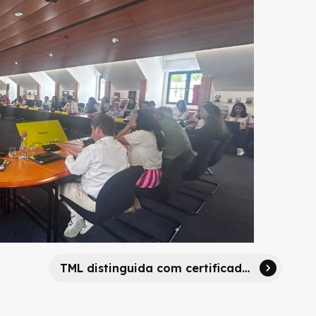
TML distinguida com certificado GoGreen Plus da DHL em operação logística sustentável