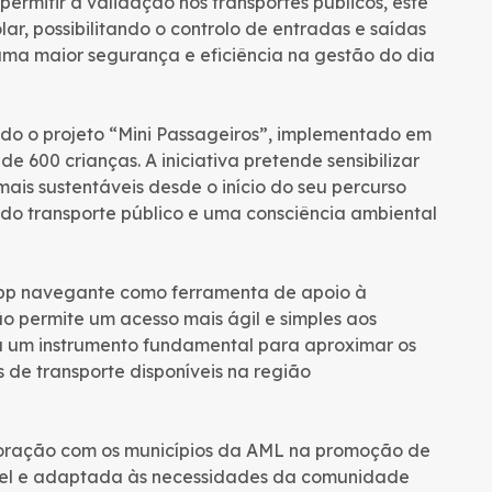
ermitir a validação nos transportes públicos, este
r, possibilitando o controlo de entradas e saídas
 uma maior segurança e eficiência na gestão do dia
do o projeto “Mini Passageiros”, implementado em
de 600 crianças. A iniciativa pretende sensibilizar
ais sustentáveis desde o início do seu percurso
do transporte público e uma consciência ambiental
pp navegante como ferramenta de apoio à
ão permite um acesso mais ágil e simples aos
a um instrumento fundamental para aproximar os
s de transporte disponíveis na região
aboração com os municípios da AML na promoção de
vel e adaptada às necessidades da comunidade