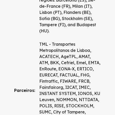
regiões: Barcelona (ES), Île-
de-France (FR), Milan (IT),
Lisbon (PT), Flanders (BE),
Sofia (BG), Stockholm (SE),
Tampere (FI), and Budapest
(HU).
TML - Transportes
Metropolitanos de Lisboa,
ACATECH, AgeTPL, AMAT,
ATM, BKK, Cefriel, Emel, EMTA,
EnRoute, EONA-X, ERTICO,
EURECAT, FACTUAL, FHG,
Fintraffic, FIWARE, FRCB,
Fairsfair.org, I2CAT, IMEC,
Parceiros:
INSTANT SYSTEM, IONOS, KU
Leuven, NOMMON, NTTDATA,
POLIS, RISE, STOCKHOLM,
SUMC, City of Tampere,