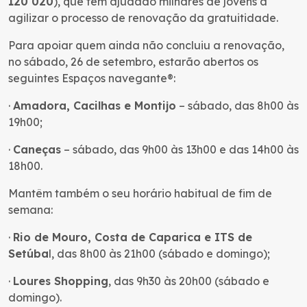
120 020
), que tem ajudado milhares de jovens a
agilizar o processo de renovação da gratuitidade.
Para apoiar quem ainda não concluiu a renovação,
no sábado, 26 de setembro, estarão abertos os
seguintes Espaços navegante®:
·
Amadora, Cacilhas e Montijo
– sábado, das 8h00 às
19h00;
·
Caneças
– sábado, das 9h00 às 13h00 e das 14h00 às
18h00.
Mantêm também o seu horário habitual de fim de
semana:
·
Rio de Mouro, Costa de Caparica e ITS de
Setúba
l, das 8h00 às 21h00 (sábado e domingo);
·
Loures Shopping
, das 9h30 às 20h00 (sábado e
domingo).