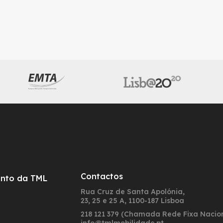
Contactos
nto da TML
Rua Cruz de Santa Apolónia,
23, 25 e 25 A, 1100-187 Lisboa
218 121 379 (Chamada Rede Fixa Nacio