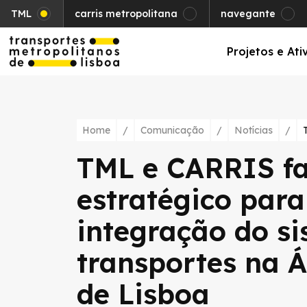
TML
carris metropolitana
navegante
Projetos e Ati
Home
/
Comunicação
/
Notícias
/
TML e CARRIS f
estratégico para
integração do s
transportes na 
de Lisboa