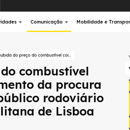
vidades
Comunicação
Mobilidade e Transpo
Subida do preço do combustível coincide com aumento da procura pelo transporte público rodoviário na área metropolitana de Lisboa
 do combustível
mento da procura
público rodoviário
litana de Lisboa