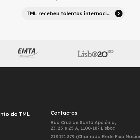
TML recebeu talentos internacionais da Transdev que quiseram conhecer o seu modelo inovador para a mobilidade
Contactos
nto da TML
Rua Cruz de Santa Apolónia,
23, 25 e 25 A, 1100-187 Lisboa
218 121 379 (Chamada Rede Fixa Nacio