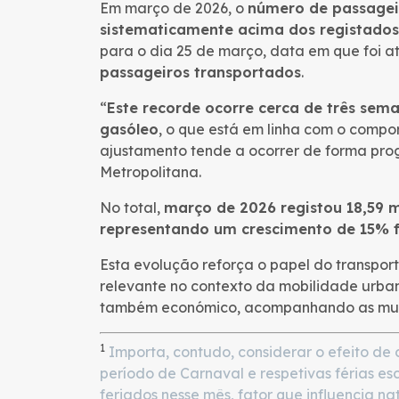
Em março de 2026, o
número de passagei
sistematicamente acima dos registado
para o dia 25 de março, data em que foi 
passageiros transportados
.
“
Este recorde ocorre cerca de três sem
gasóleo
, o que está em linha com o compo
ajustamento tende a ocorrer de forma progr
Metropolitana.
No total,
março de 2026 registou 18,59 m
representando um crescimento de 15% 
Esta evolução reforça o papel do transpo
relevante no contexto da mobilidade urban
também económico, acompanhando as muda
1
Importa, contudo, considerar o efeito de 
período de Carnaval e respetivas férias e
feriados nesse mês, fator que influencia na