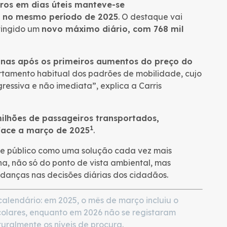
ros em dias úteis manteve-se
s no mesmo período de 2025
. O destaque vai
atingido um
novo máximo diário, com 768 mil
anas após os primeiros aumentos do preço do
rtamento habitual dos padrões de mobilidade, cujo
essiva e não imediata”, explica a Carris
ilhões de passageiros transportados,
1
face a março de 2025
.
rte público como uma solução cada vez mais
a, não só do ponto de vista ambiental, mas
nças nas decisões diárias dos cidadãos.
calendário: em 2025, o mês de março incluiu o
scolares, enquanto em 2026 não se registaram
turalmente os níveis de procura.