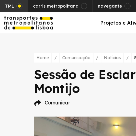
TML
carris metropolitana
navegante
Projetos e Ati
Home
/
Comunicação
/
Notícias
/
Sessão de Escla
Montijo
Comunicar