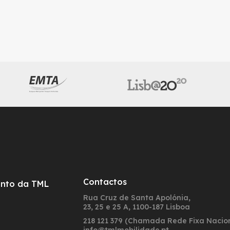
Contactos
nto da TML
Rua Cruz de Santa Apolónia,
23, 25 e 25 A, 1100-187 Lisboa
218 121 379 (Chamada Rede Fixa Nacio