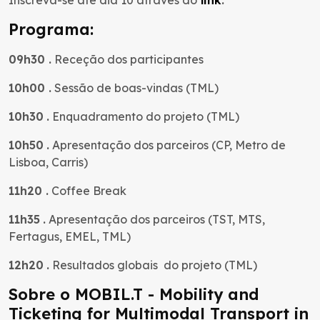
Inscreva-se até dia 10 através do
link
.
Programa:
09h30
.
Receção dos participantes
10h00
.
Sessão de boas-vindas (TML)
10h30
.
Enquadramento do projeto (TML)
10h50
.
Apresentação dos parceiros (CP, Metro de
Lisboa, Carris)
11h20
.
Coffee Break
11h35
.
Apresentação dos parceiros (TST, MTS,
Fertagus, EMEL, TML)
12h20
.
Resultados globais do projeto (TML)
Sobre o MOBIL.T - Mobility and
Ticketing for Multimodal Transport in