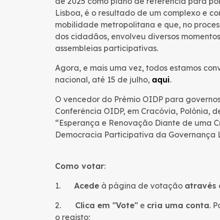
de 2025 como plano de referência para pol
Lisboa, é o resultado de um complexo e c
mobilidade metropolitana e que, no proce
dos cidadãos, envolveu diversos momentos 
assembleias participativas.
Agora, e mais uma vez, todos estamos conv
nacional, até 15 de julho,
aqui
.
O vencedor do Prémio OIDP para governos l
Conferência OIDP, em Cracóvia, Polónia, de
“Esperança e Renovação Diante de uma Cr
Democracia Participativa da Governança L
Como votar
:
1.
Acede
à página de votação
através
2.
Clica em "Vote"
e
cria uma conta
. 
o registo;