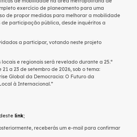
íticas de mobilidade na área metropolitana de
ompleto exercício de planeamento para uma
sso de propor medidas para melhorar a mobilidade
de participação pública, desde inquéritos a
idados a participar, votando neste projeto
ocais e regionais será revelado durante a 25.ª
 21 a 23 de setembro de 2026, sob o tema:
ise Global da Democracia: O Futuro da
ocal à Internacional.”
 deste
link
;
Posteriormente, receberás um e-mail para confirmar